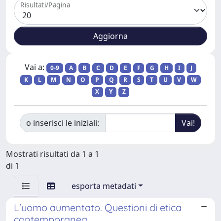
Risultati/Pagina
Vai a:
0-9
A
B
C
D
E
F
G
H
I
J
K
L
M
N
O
P
Q
R
S
T
U
V
W
X
Y
Z
o inserisci le iniziali:
Mostrati risultati da 1 a 1
di 1
esporta metadati
L'uomo aumentato. Questioni di etica
contemporanea.