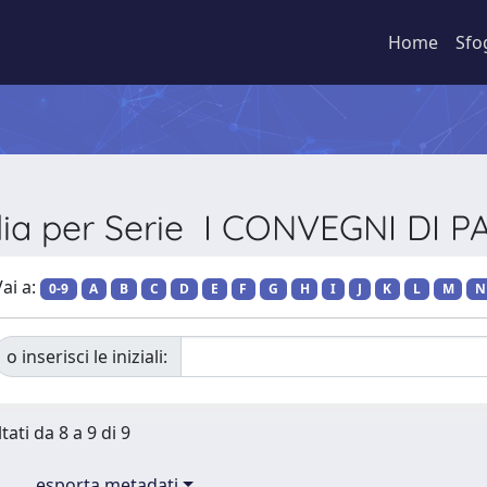
Home
Sfo
lia per Serie I CONVEGNI DI 
ai a:
0-9
A
B
C
D
E
F
G
H
I
J
K
L
M
N
o inserisci le iniziali:
tati da 8 a 9 di 9
esporta metadati