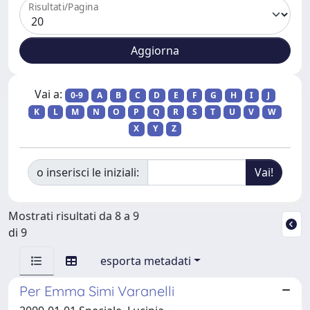
Risultati/Pagina
Vai a:
0-9
A
B
C
D
E
F
G
H
I
J
K
L
M
N
O
P
Q
R
S
T
U
V
W
X
Y
Z
o inserisci le iniziali:
Mostrati risultati da 8 a 9
di 9
esporta metadati
Per Emma Simi Varanelli