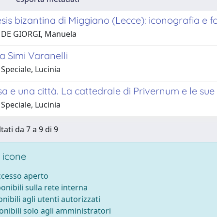
is bizantina di Miggiano (Lecce): iconografia e fon
 DE GIORGI, Manuela
 Simi Varanelli
Speciale, Lucinia
a e una città. La cattedrale di Privernum e le sue 
Speciale, Lucinia
tati da 7 a 9 di 9
 icone
accesso aperto
ponibili sulla rete interna
onibili agli utenti autorizzati
onibili solo agli amministratori