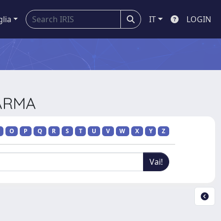
glia
IT
LOGIN
PARMA
O
P
Q
R
S
T
U
V
W
X
Y
Z