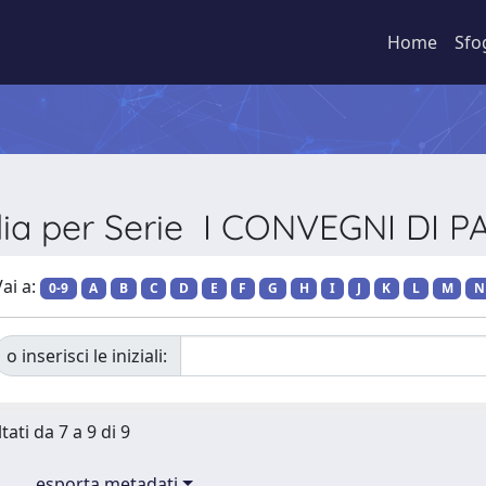
Home
Sfo
lia per Serie I CONVEGNI DI 
ai a:
0-9
A
B
C
D
E
F
G
H
I
J
K
L
M
N
o inserisci le iniziali:
tati da 7 a 9 di 9
esporta metadati