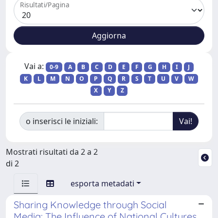
Risultati/Pagina
Vai a:
0-9
A
B
C
D
E
F
G
H
I
J
K
L
M
N
O
P
Q
R
S
T
U
V
W
X
Y
Z
o inserisci le iniziali:
Mostrati risultati da 2 a 2
di 2
esporta metadati
Sharing Knowledge through Social
Media: The Influence of National Cultures