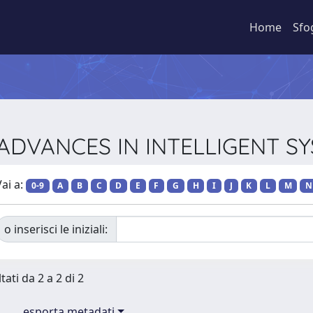
Home
Sfo
ie ADVANCES IN INTELLIGENT 
ai a:
0-9
A
B
C
D
E
F
G
H
I
J
K
L
M
N
o inserisci le iniziali:
tati da 2 a 2 di 2
esporta metadati