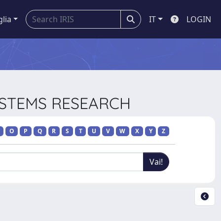
glia
IT
LOGIN
SYSTEMS RESEARCH
O
P
Q
R
S
T
U
V
W
X
Y
Z