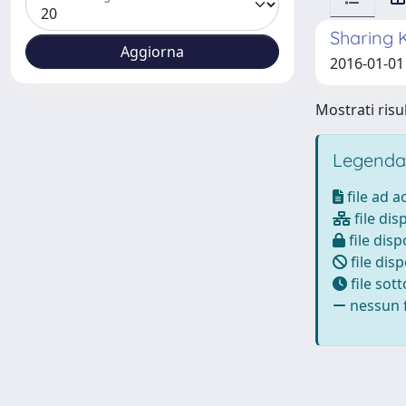
Sharing 
2016-01-01 
Mostrati risul
Legenda
file ad 
file dis
file disp
file disp
file sot
nessun f