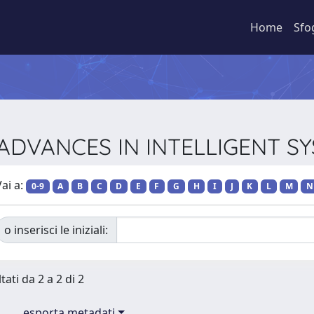
Home
Sfo
ie ADVANCES IN INTELLIGENT 
ai a:
0-9
A
B
C
D
E
F
G
H
I
J
K
L
M
N
o inserisci le iniziali:
tati da 2 a 2 di 2
esporta metadati