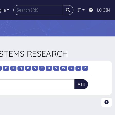
glia
IT
LOGIN
SYSTEMS RESEARCH
O
P
Q
R
S
T
U
V
W
X
Y
Z