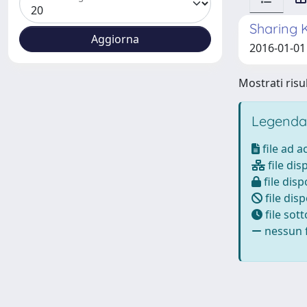
Sharing 
2016-01-01 
Mostrati risul
Legenda
file ad 
file dis
file disp
file disp
file sot
nessun f