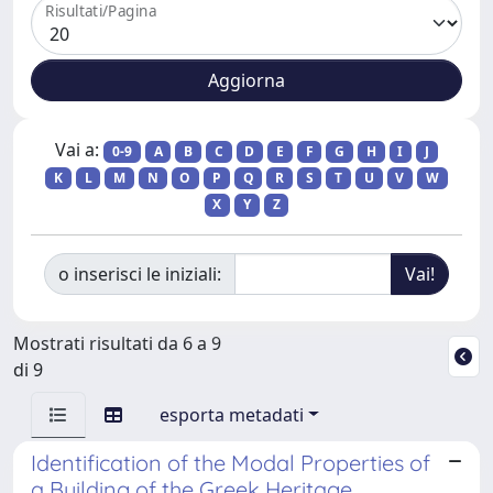
Risultati/Pagina
Vai a:
0-9
A
B
C
D
E
F
G
H
I
J
K
L
M
N
O
P
Q
R
S
T
U
V
W
X
Y
Z
o inserisci le iniziali:
Mostrati risultati da 6 a 9
di 9
esporta metadati
Identification of the Modal Properties of
a Building of the Greek Heritage