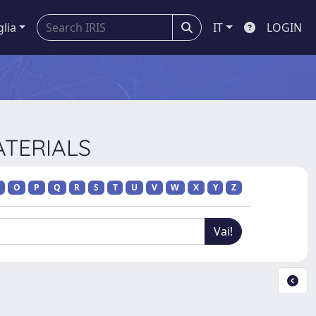
glia
IT
LOGIN
ATERIALS
O
P
Q
R
S
T
U
V
W
X
Y
Z