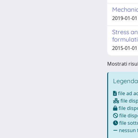
Mechanic
2019-01-01 
Stress a
formulat
2015-01-01
Mostrati risul
Legenda
file ad 
file dis
file disp
file disp
file sot
nessun f