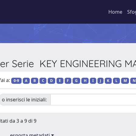
Home
Sfo
 per Serie KEY ENGINEERING M
ai a:
0-9
A
B
C
D
E
F
G
H
I
J
K
L
M
N
o inserisci le iniziali:
tati da 3 a 9 di 9
esporta metadati