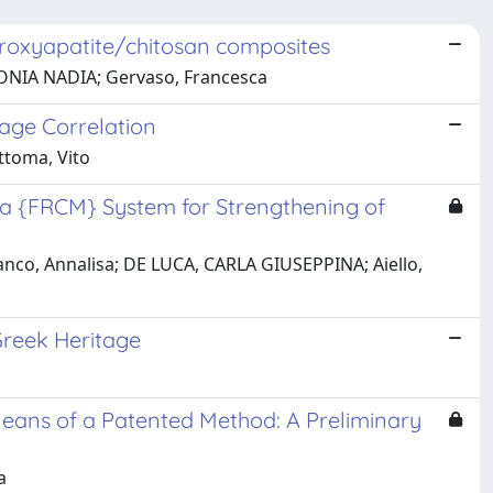
droxyapatite/chitosan composites
NTONIA NADIA; Gervaso, Francesca
age Correlation
ttoma, Vito
 a {FRCM} System for Strengthening of
ranco, Annalisa; DE LUCA, CARLA GIUSEPPINA; Aiello,
 Greek Heritage
eans of a Patented Method: A Preliminary
a