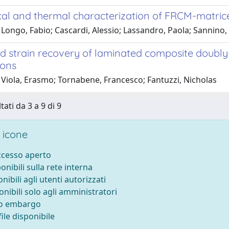
al and thermal characterization of FRCM-matric
Longo, Fabio; Cascardi, Alessio; Lassandro, Paola; Sannino,
nd strain recovery of laminated composite doubly
ions
 Viola, Erasmo; Tornabene, Francesco; Fantuzzi, Nicholas
tati da 3 a 9 di 9
 icone
accesso aperto
ponibili sulla rete interna
onibili agli utenti autorizzati
onibili solo agli amministratori
to embargo
ile disponibile