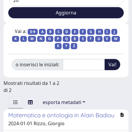
Vai a:
0-9
A
B
C
D
E
F
G
H
I
J
K
L
M
N
O
P
Q
R
S
T
U
V
W
X
Y
Z
o inserisci le iniziali:
Mostrati risultati da 1 a 2
di 2
esporta metadati
Matematica e ontologia in Alain Badiou
2024-01-01 Rizzo, Giorgio