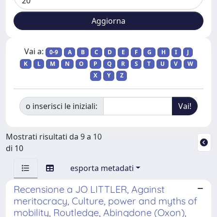
Vai a:
0-9
A
B
C
D
E
F
G
H
I
J
K
L
M
N
O
P
Q
R
S
T
U
V
W
X
Y
Z
o inserisci le iniziali:
Mostrati risultati da 9 a 10
di 10
esporta metadati
Recensione a JO LITTLER, Against
meritocracy, Culture, power and myths of
mobility, Routledge, Abingdone (Oxon),