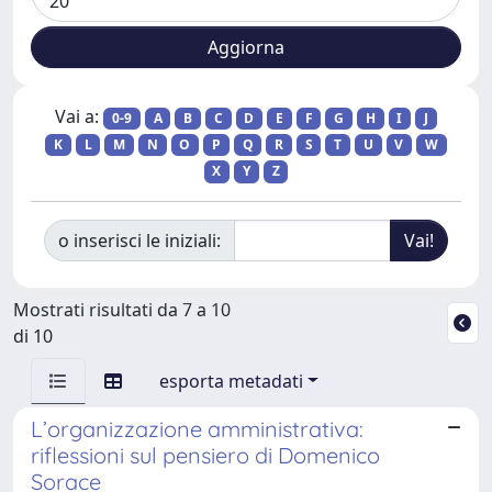
Vai a:
0-9
A
B
C
D
E
F
G
H
I
J
K
L
M
N
O
P
Q
R
S
T
U
V
W
X
Y
Z
o inserisci le iniziali:
Mostrati risultati da 7 a 10
di 10
esporta metadati
L’organizzazione amministrativa:
riflessioni sul pensiero di Domenico
Sorace