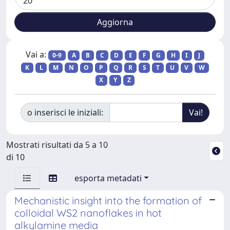
Vai a:
0-9
A
B
C
D
E
F
G
H
I
J
K
L
M
N
O
P
Q
R
S
T
U
V
W
X
Y
Z
o inserisci le iniziali:
Mostrati risultati da 5 a 10
di 10
esporta metadati
Mechanistic insight into the formation of
colloidal WS2 nanoflakes in hot
alkylamine media