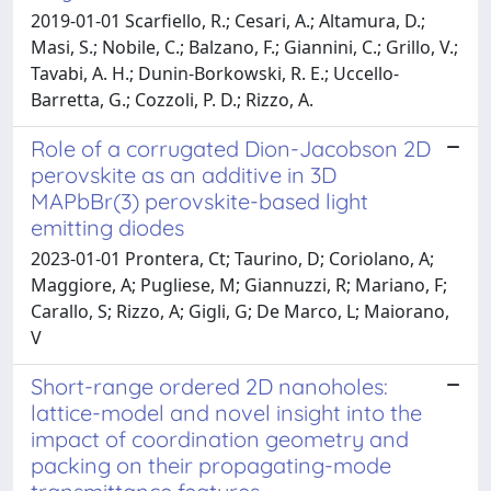
2019-01-01 Scarfiello, R.; Cesari, A.; Altamura, D.;
Masi, S.; Nobile, C.; Balzano, F.; Giannini, C.; Grillo, V.;
Tavabi, A. H.; Dunin-Borkowski, R. E.; Uccello-
Barretta, G.; Cozzoli, P. D.; Rizzo, A.
Role of a corrugated Dion-Jacobson 2D
perovskite as an additive in 3D
MAPbBr(3) perovskite-based light
emitting diodes
2023-01-01 Prontera, Ct; Taurino, D; Coriolano, A;
Maggiore, A; Pugliese, M; Giannuzzi, R; Mariano, F;
Carallo, S; Rizzo, A; Gigli, G; De Marco, L; Maiorano,
V
Short-range ordered 2D nanoholes:
lattice-model and novel insight into the
impact of coordination geometry and
packing on their propagating-mode