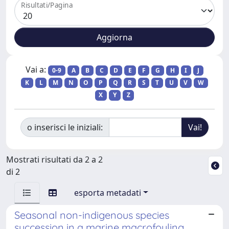
Risultati/Pagina
Vai a:
0-9
A
B
C
D
E
F
G
H
I
J
K
L
M
N
O
P
Q
R
S
T
U
V
W
X
Y
Z
o inserisci le iniziali:
Mostrati risultati da 2 a 2
di 2
esporta metadati
Seasonal non-indigenous species
succession in a marine macrofouling