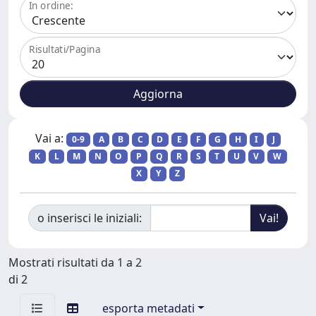
In ordine:
Risultati/Pagina
Vai a:
0-9
A
B
C
D
E
F
G
H
I
J
K
L
M
N
O
P
Q
R
S
T
U
V
W
X
Y
Z
o inserisci le iniziali:
Mostrati risultati da 1 a 2
di 2
esporta metadati