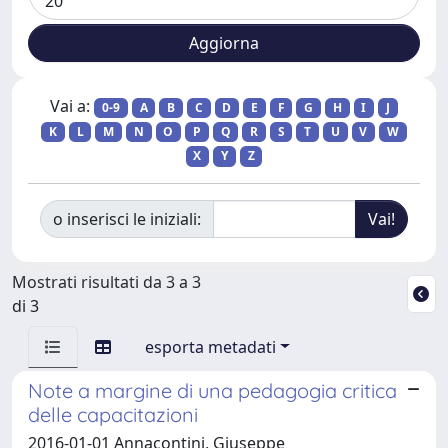
Vai a:
0-9
A
B
C
D
E
F
G
H
I
J
K
L
M
N
O
P
Q
R
S
T
U
V
W
X
Y
Z
o inserisci le iniziali:
Mostrati risultati da 3 a 3
di 3
esporta metadati
Note a margine di una pedagogia critica
delle capacitazioni
2016-01-01 Annacontini, Giuseppe