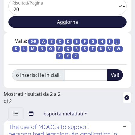
Risultati/Pagina
Vai a:
0-9
A
B
C
D
E
F
G
H
I
J
K
L
M
N
O
P
Q
R
S
T
U
V
W
X
Y
Z
o inserisci le iniziali:
Mostrati risultati da 2 a 2
di 2
esporta metadati
The use of MOOCs to support
personalized learning: An application in