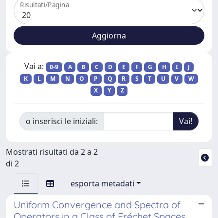
Risultati/Pagina
Vai a:
0-9
A
B
C
D
E
F
G
H
I
J
K
L
M
N
O
P
Q
R
S
T
U
V
W
X
Y
Z
o inserisci le iniziali:
Mostrati risultati da 2 a 2
di 2
esporta metadati
Uniform Convergence and Spectra of
Operators in a Class of Fréchet Spaces