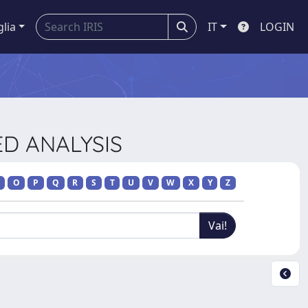
glia
IT
LOGIN
ED ANALYSIS
O
P
Q
R
S
T
U
V
W
X
Y
Z