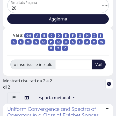
Risultati/Pagina
Vai a:
0-9
A
B
C
D
E
F
G
H
I
J
K
L
M
N
O
P
Q
R
S
T
U
V
W
X
Y
Z
o inserisci le iniziali:
Mostrati risultati da 2 a 2
di 2
esporta metadati
Uniform Convergence and Spectra of
Operators in a Class of Fréchet Spaces