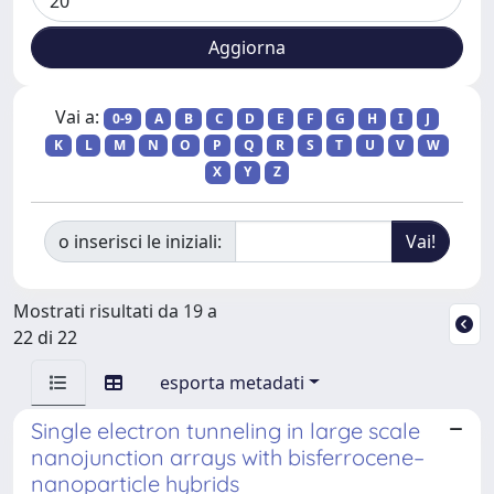
Vai a:
0-9
A
B
C
D
E
F
G
H
I
J
K
L
M
N
O
P
Q
R
S
T
U
V
W
X
Y
Z
o inserisci le iniziali:
Mostrati risultati da 19 a
22 di 22
esporta metadati
Single electron tunneling in large scale
nanojunction arrays with bisferrocene–
nanoparticle hybrids