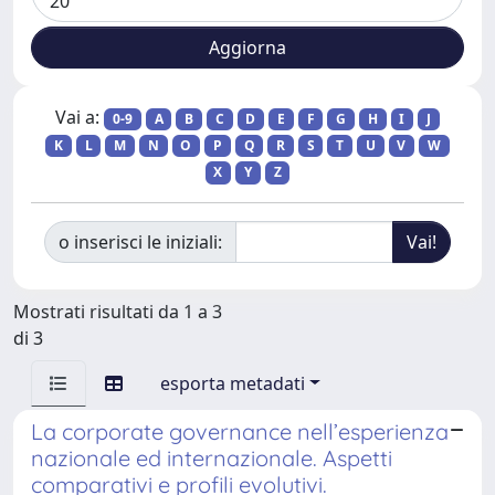
Vai a:
0-9
A
B
C
D
E
F
G
H
I
J
K
L
M
N
O
P
Q
R
S
T
U
V
W
X
Y
Z
o inserisci le iniziali:
Mostrati risultati da 1 a 3
di 3
esporta metadati
La corporate governance nell’esperienza
nazionale ed internazionale. Aspetti
comparativi e profili evolutivi.