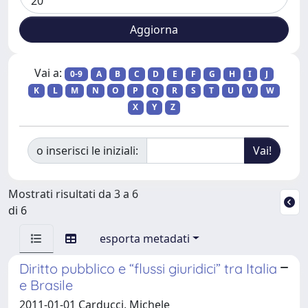
Vai a:
0-9
A
B
C
D
E
F
G
H
I
J
K
L
M
N
O
P
Q
R
S
T
U
V
W
X
Y
Z
o inserisci le iniziali:
Mostrati risultati da 3 a 6
di 6
esporta metadati
Diritto pubblico e “flussi giuridici” tra Italia
e Brasile
2011-01-01 Carducci, Michele