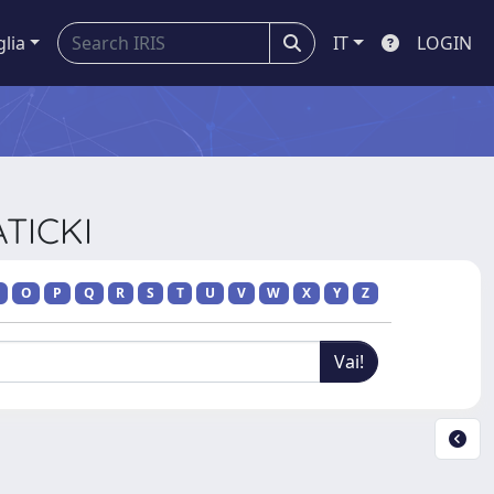
glia
IT
LOGIN
ATICKI
O
P
Q
R
S
T
U
V
W
X
Y
Z