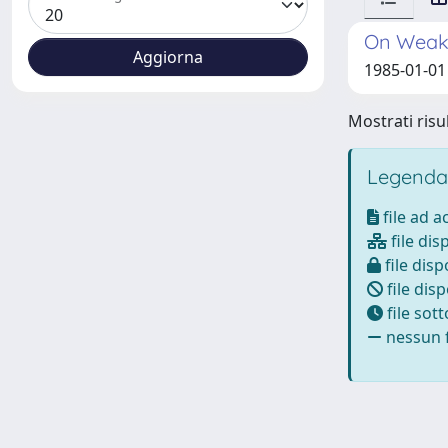
On Weakl
1985-01-01
Mostrati risul
Legenda
file ad 
file dis
file disp
file disp
file sot
nessun f