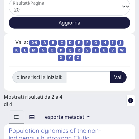
Risultati/Pagina
Vai a:
0-9
A
B
C
D
E
F
G
H
I
J
K
L
M
N
O
P
Q
R
S
T
U
V
W
X
Y
Z
o inserisci le iniziali:
Mostrati risultati da 2 a 4
di 4
esporta metadati
Population dynamics of the non-
indigenous hydrozoan Clytia