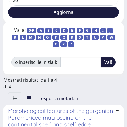
Vai a:
0-9
A
B
C
D
E
F
G
H
I
J
K
L
M
N
O
P
Q
R
S
T
U
V
W
X
Y
Z
o inserisci le iniziali:
Mostrati risultati da 1 a 4
di 4
esporta metadati
Morphological features of the gorgonian
Paramuricea macrospina on the
continental shelf and shelf edge