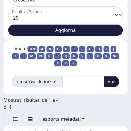
Risultati/Pagina
Vai a:
0-9
A
B
C
D
E
F
G
H
I
J
K
L
M
N
O
P
Q
R
S
T
U
V
W
X
Y
Z
o inserisci le iniziali:
Mostrati risultati da 1 a 4
di 4
esporta metadati