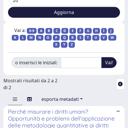
Vai a:
0-9
A
B
C
D
E
F
G
H
I
J
K
L
M
N
O
P
Q
R
S
T
U
V
W
X
Y
Z
o inserisci le iniziali:
Mostrati risultati da 2 a 2
di 2
esporta metadati
Perché misurare i diritti umani?
Opportunità e problemi dell'applicazione
delle metodologie quantitative ai diritti