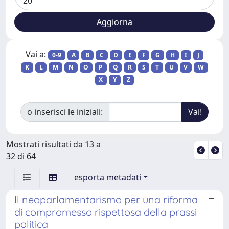
Vai a:
0-9
A
B
C
D
E
F
G
H
I
J
K
L
M
N
O
P
Q
R
S
T
U
V
W
X
Y
Z
o inserisci le iniziali:
Mostrati risultati da 13 a
32 di 64
esporta metadati
Il neoparlamentarismo per una riforma
di compromesso rispettosa della prassi
politica