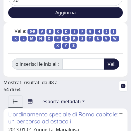
Vai a:
0-9
A
B
C
D
E
F
G
H
I
J
K
L
M
N
O
P
Q
R
S
T
U
V
W
X
Y
Z
o inserisci le iniziali:
Mostrati risultati da 48 a
64 di 64
esporta metadati
L'ordinamento speciale di Roma capitale:
un percorso ad ostacoli
2013-01-01 Zuppetta, Marialuisa