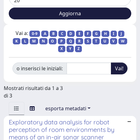
Vai a:
0-9
A
B
C
D
E
F
G
H
I
J
K
L
M
N
O
P
Q
R
S
T
U
V
W
X
Y
Z
o inserisci le iniziali:
Mostrati risultati da 1 a 3
di 3
esporta metadati
Exploratory data analysis for robot
perception of room environments by
means of an in-air sonar scanner