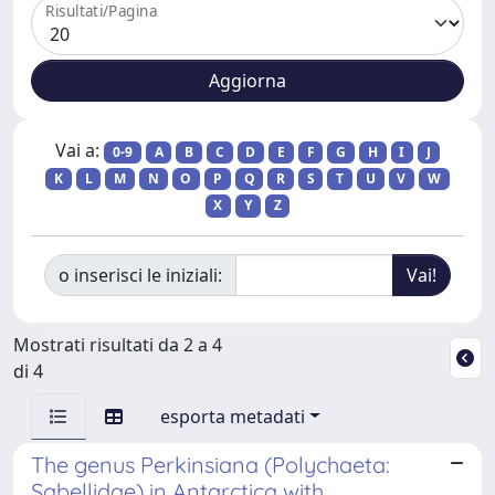
Risultati/Pagina
Vai a:
0-9
A
B
C
D
E
F
G
H
I
J
K
L
M
N
O
P
Q
R
S
T
U
V
W
X
Y
Z
o inserisci le iniziali:
Mostrati risultati da 2 a 4
di 4
esporta metadati
The genus Perkinsiana (Polychaeta:
Sabellidae) in Antarctica with