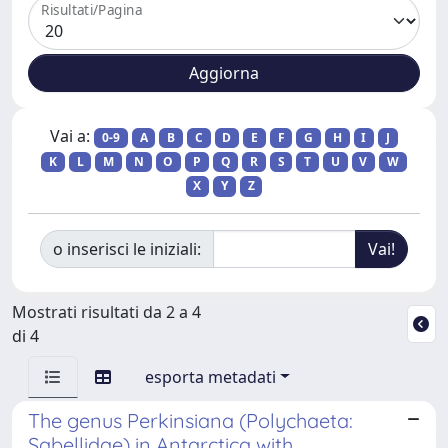
Risultati/Pagina
Vai a:
0-9
A
B
C
D
E
F
G
H
I
J
K
L
M
N
O
P
Q
R
S
T
U
V
W
X
Y
Z
o inserisci le iniziali:
Mostrati risultati da 2 a 4
di 4
esporta metadati
The genus Perkinsiana (Polychaeta:
Sabellidae) in Antarctica with