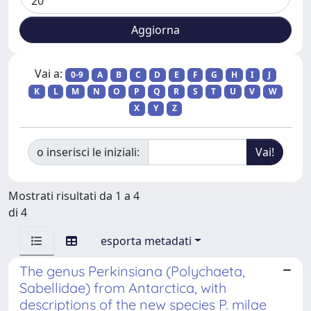
Vai a:
0-9
A
B
C
D
E
F
G
H
I
J
K
L
M
N
O
P
Q
R
S
T
U
V
W
X
Y
Z
o inserisci le iniziali:
Mostrati risultati da 1 a 4
di 4
esporta metadati
The genus Perkinsiana (Polychaeta,
Sabellidae) from Antarctica, with
descriptions of the new species P. milae