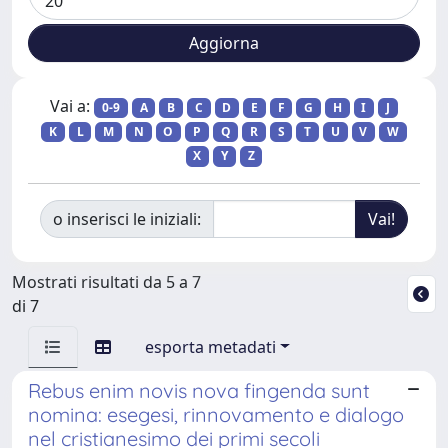
Vai a:
0-9
A
B
C
D
E
F
G
H
I
J
K
L
M
N
O
P
Q
R
S
T
U
V
W
X
Y
Z
o inserisci le iniziali:
Mostrati risultati da 5 a 7
di 7
esporta metadati
Rebus enim novis nova fingenda sunt
nomina: esegesi, rinnovamento e dialogo
nel cristianesimo dei primi secoli