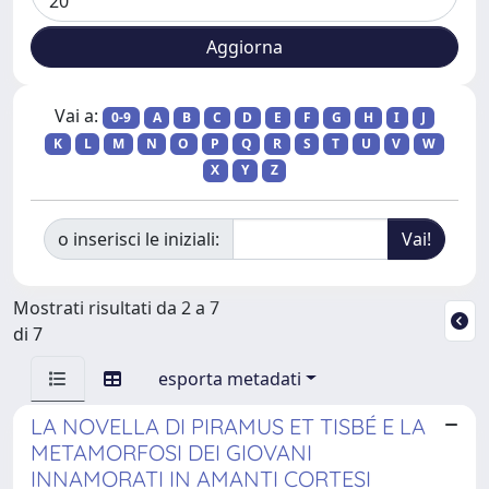
Vai a:
0-9
A
B
C
D
E
F
G
H
I
J
K
L
M
N
O
P
Q
R
S
T
U
V
W
X
Y
Z
o inserisci le iniziali:
Mostrati risultati da 2 a 7
di 7
esporta metadati
LA NOVELLA DI PIRAMUS ET TISBÉ E LA
METAMORFOSI DEI GIOVANI
INNAMORATI IN AMANTI CORTESI