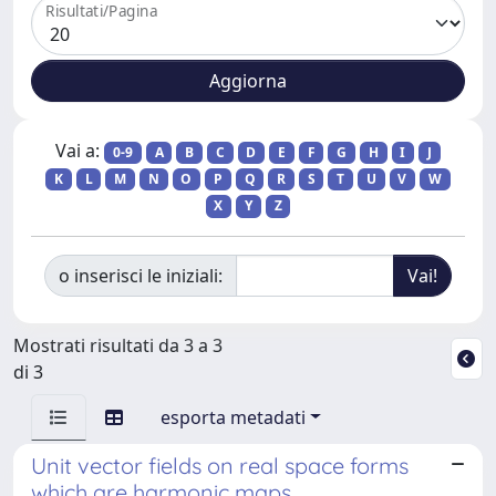
Risultati/Pagina
Vai a:
0-9
A
B
C
D
E
F
G
H
I
J
K
L
M
N
O
P
Q
R
S
T
U
V
W
X
Y
Z
o inserisci le iniziali:
Mostrati risultati da 3 a 3
di 3
esporta metadati
Unit vector fields on real space forms
which are harmonic maps