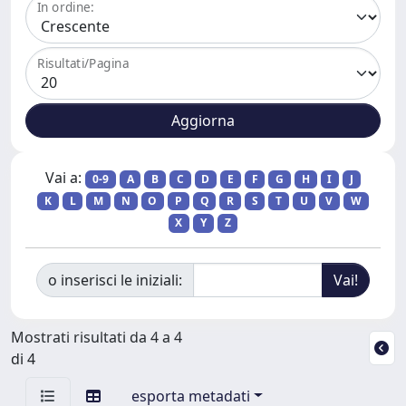
In ordine:
Risultati/Pagina
Vai a:
0-9
A
B
C
D
E
F
G
H
I
J
K
L
M
N
O
P
Q
R
S
T
U
V
W
X
Y
Z
o inserisci le iniziali:
Mostrati risultati da 4 a 4
di 4
esporta metadati