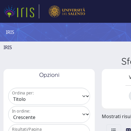
IRIS
IRIS
Sf
Opzioni
V
Ordina per:
In ordine:
Mostrati risul
Risultati/Pagina