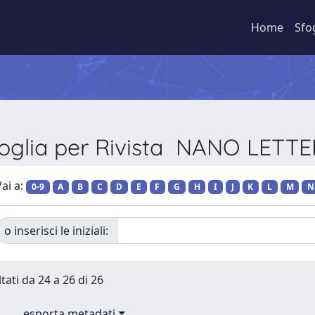
Home
Sfo
oglia per Rivista NANO LETT
ai a:
0-9
A
B
C
D
E
F
G
H
I
J
K
L
M
N
o inserisci le iniziali:
tati da 24 a 26 di 26
esporta metadati