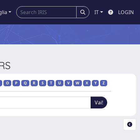
glia
IT
LOGIN
ERS
O
P
Q
R
S
T
U
V
W
X
Y
Z