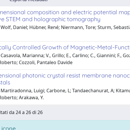
ensional composition and electric potential mapp
ive STEM and holographic tomography
Wolf, Daniel; Hübner, René; Niermann, Tore; Sturm, Sebastia
cally Controlled Growth of Magnetic-Metal-Func
Casavola, Marianna; V., Grillo; E., Carlino; C., Giannini; F., 
Roberto; Cozzoli, Pantaleo Davide
nsional photonic crystal resist membrane nanoca
tals
 Martiradonna, Luigi; Carbone, L; Tandaechanurat, A; Kita
Roberto; Arakawa, Y.
tati da 24 a 26 di 26
 icone