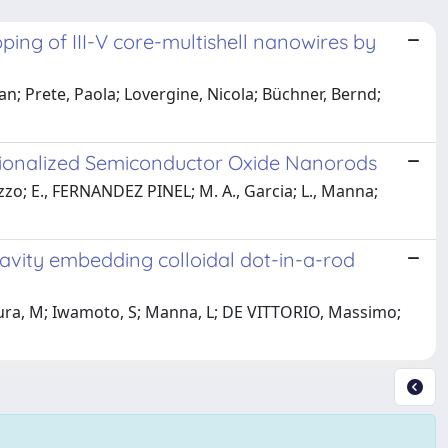
ing of III-V core-multishell nanowires by
n; Prete, Paola; Lovergine, Nicola; Büchner, Bernd;
tionalized Semiconductor Oxide Nanorods
Gozzo; E., FERNANDEZ PINEL; M. A., Garcia; L., Manna;
vity embedding colloidal dot-in-a-rod
mura, M; Iwamoto, S; Manna, L; DE VITTORIO, Massimo;