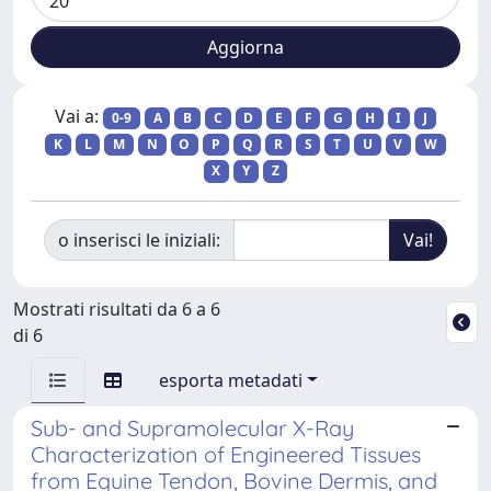
Vai a:
0-9
A
B
C
D
E
F
G
H
I
J
K
L
M
N
O
P
Q
R
S
T
U
V
W
X
Y
Z
o inserisci le iniziali:
Mostrati risultati da 6 a 6
di 6
esporta metadati
Sub- and Supramolecular X-Ray
Characterization of Engineered Tissues
from Equine Tendon, Bovine Dermis, and