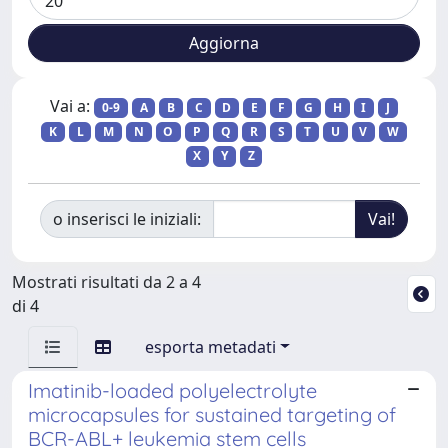
Vai a:
0-9
A
B
C
D
E
F
G
H
I
J
K
L
M
N
O
P
Q
R
S
T
U
V
W
X
Y
Z
o inserisci le iniziali:
Mostrati risultati da 2 a 4
di 4
esporta metadati
Imatinib-loaded polyelectrolyte
microcapsules for sustained targeting of
BCR-ABL+ leukemia stem cells