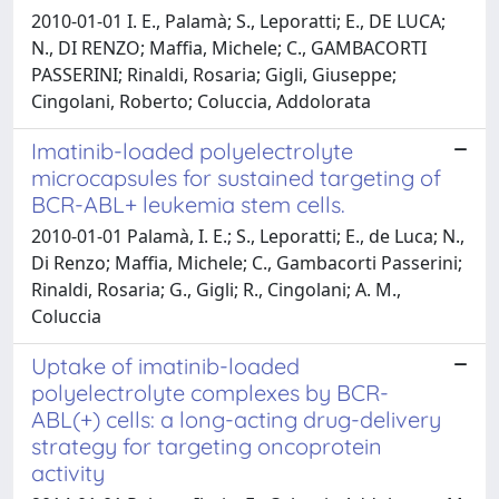
2010-01-01 I. E., Palamà; S., Leporatti; E., DE LUCA;
N., DI RENZO; Maffia, Michele; C., GAMBACORTI
PASSERINI; Rinaldi, Rosaria; Gigli, Giuseppe;
Cingolani, Roberto; Coluccia, Addolorata
Imatinib-loaded polyelectrolyte
microcapsules for sustained targeting of
BCR-ABL+ leukemia stem cells.
2010-01-01 Palamà, I. E.; S., Leporatti; E., de Luca; N.,
Di Renzo; Maffia, Michele; C., Gambacorti Passerini;
Rinaldi, Rosaria; G., Gigli; R., Cingolani; A. M.,
Coluccia
Uptake of imatinib-loaded
polyelectrolyte complexes by BCR-
ABL(+) cells: a long-acting drug-delivery
strategy for targeting oncoprotein
activity