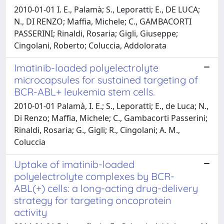
2010-01-01 I. E., Palamà; S., Leporatti; E., DE LUCA;
N., DI RENZO; Maffia, Michele; C., GAMBACORTI
PASSERINI; Rinaldi, Rosaria; Gigli, Giuseppe;
Cingolani, Roberto; Coluccia, Addolorata
Imatinib-loaded polyelectrolyte
microcapsules for sustained targeting of
BCR-ABL+ leukemia stem cells.
2010-01-01 Palamà, I. E.; S., Leporatti; E., de Luca; N.,
Di Renzo; Maffia, Michele; C., Gambacorti Passerini;
Rinaldi, Rosaria; G., Gigli; R., Cingolani; A. M.,
Coluccia
Uptake of imatinib-loaded
polyelectrolyte complexes by BCR-
ABL(+) cells: a long-acting drug-delivery
strategy for targeting oncoprotein
activity