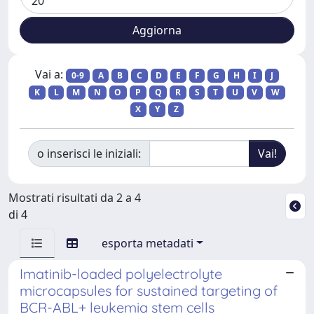
Vai a:
0-9
A
B
C
D
E
F
G
H
I
J
K
L
M
N
O
P
Q
R
S
T
U
V
W
X
Y
Z
o inserisci le iniziali:
Mostrati risultati da 2 a 4
di 4
esporta metadati
Imatinib-loaded polyelectrolyte
microcapsules for sustained targeting of
BCR-ABL+ leukemia stem cells