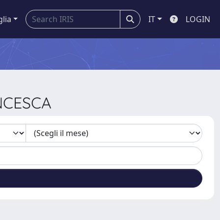
glia
IT
LOGIN
ANCESCA