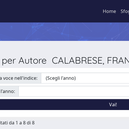
Home
Sfo
a per Autore CALABRESE, FR
a voce nell'indice:
 l'anno:
tati da 1 a 8 di 8