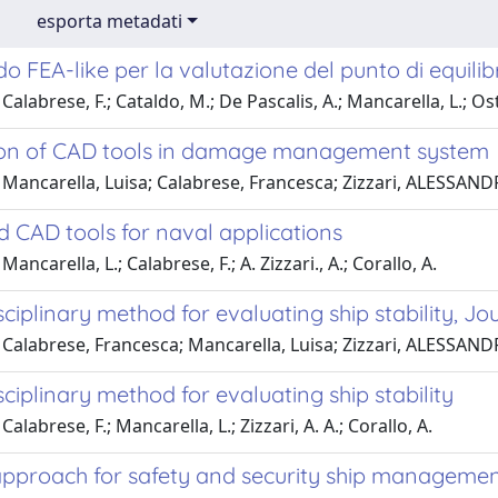
esporta metadati
 FEA-like per la valutazione del punto di equilib
alabrese, F.; Cataldo, M.; De Pascalis, A.; Mancarella, L.; Ostun
ion of CAD tools in damage management system
 Mancarella, Luisa; Calabrese, Francesca; Zizzari, ALESSA
 CAD tools for naval applications
ancarella, L.; Calabrese, F.; A. Zizzari., A.; Corallo, A.
sciplinary method for evaluating ship stability, 
 Calabrese, Francesca; Mancarella, Luisa; Zizzari, ALESSA
sciplinary method for evaluating ship stability
alabrese, F.; Mancarella, L.; Zizzari, A. A.; Corallo, A.
approach for safety and security ship manageme