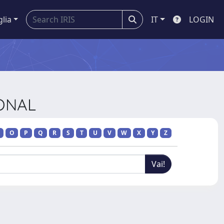
glia
IT
LOGIN
IONAL
O
P
Q
R
S
T
U
V
W
X
Y
Z