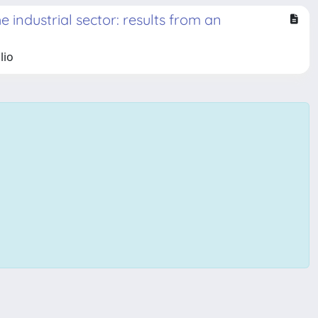
industrial sector: results from an
lio