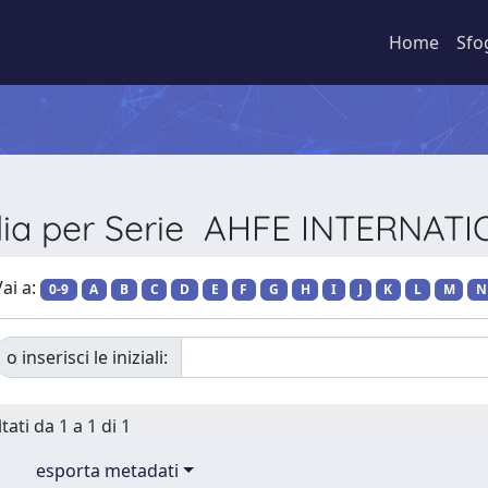
Home
Sfo
lia per Serie AHFE INTERNAT
ai a:
0-9
A
B
C
D
E
F
G
H
I
J
K
L
M
N
o inserisci le iniziali:
tati da 1 a 1 di 1
esporta metadati