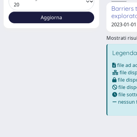
Barriers 
explorato
2023-01-01
Mostrati risul
Legenda
file ad 
file dis
file disp
file disp
file sot
nessun f