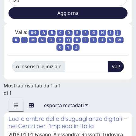
Vai a:
0-9
A
B
C
D
E
F
G
H
I
J
K
L
M
N
O
P
Q
R
S
T
U
V
W
X
Y
Z
o inserisci le iniziali:
Mostrati risultati da 1 a 1
di 1
esporta metadati
Luci e ombre delle disuguaglianze digitali
nei Centri per l’impiego in Italia
2018-01-01 Fasano, Alessandra; Rossotti, Ludovica